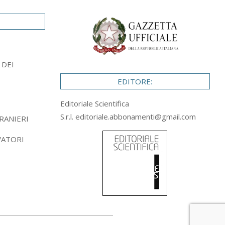
 DEI
EDITORE:
Editoriale Scientifica
S.r.l.
editoriale.abbonamenti@gmail.com
RANIERI
VATORI