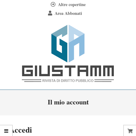
Skip
Altre copertine
to
Area Abbonati
content
Giustamm
Primary
Il mio account
Navigation
Menu
Accedi