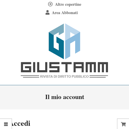
Skip
Altre copertine
to
Area Abbonati
content
Giustamm
Primary
Il mio account
Navigation
Menu
Accedi