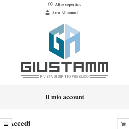
Skip
Altre copertine
to
Area Abbonati
content
Giustamm
Primary
Il mio account
Navigation
Menu
Accedi