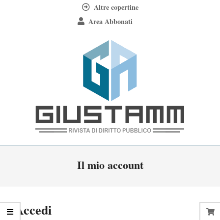
Skip
Altre copertine
to
Area Abbonati
content
Giustamm
Primary
Il mio account
Navigation
Menu
Accedi