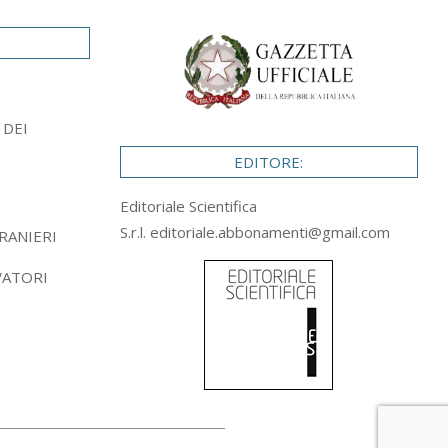
 DEI
EDITORE:
Editoriale Scientifica
S.r.l.
editoriale.abbonamenti@gmail.com
RANIERI
VATORI