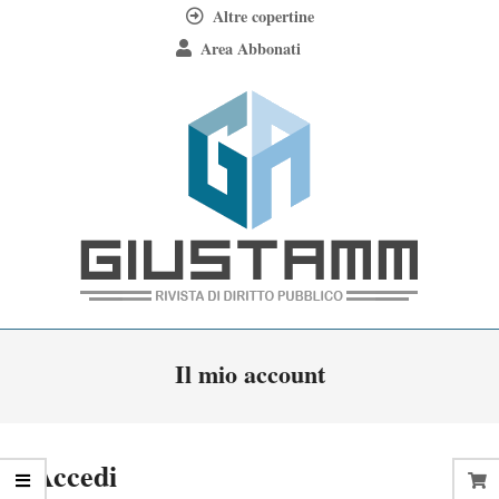
Skip
Altre copertine
to
Area Abbonati
content
Giustamm
Primary
Il mio account
Navigation
Menu
Accedi