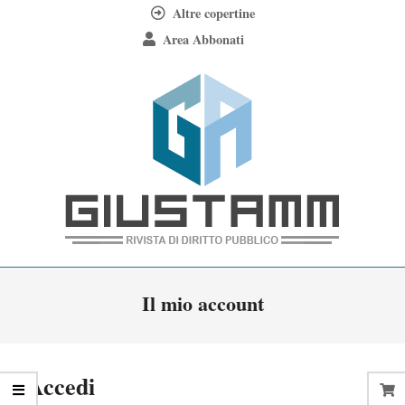
Skip
Altre copertine
to
Area Abbonati
content
Giustamm
Primary
Il mio account
Navigation
Menu
Accedi