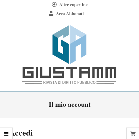
Skip
Altre copertine
to
Area Abbonati
content
Giustamm
Primary
Il mio account
Navigation
Menu
Accedi