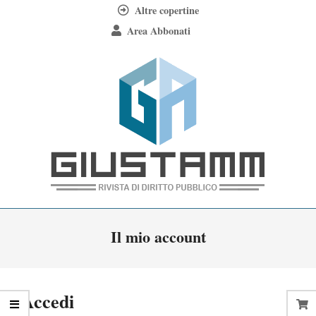
Skip
Altre copertine
to
Area Abbonati
content
Giustamm
Primary
Il mio account
Navigation
Menu
Accedi