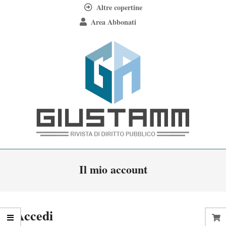
Skip
Altre copertine
to
Area Abbonati
content
Giustamm
Primary
Il mio account
Navigation
Menu
Accedi