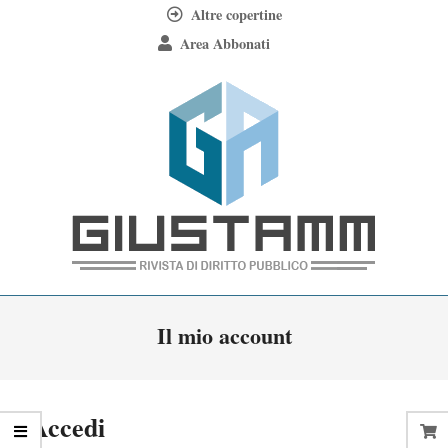
Skip
Altre copertine
to
Area Abbonati
content
Giustamm
Primary
Il mio account
Navigation
Menu
Accedi