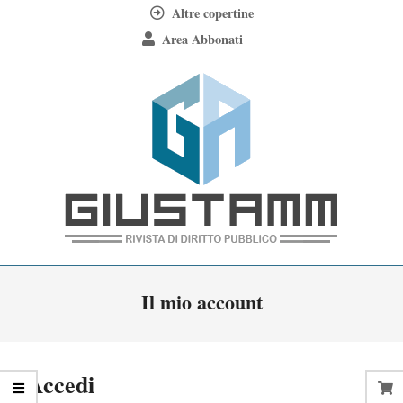
Skip
Altre copertine
to
Area Abbonati
content
Giustamm
Primary
Il mio account
Navigation
Menu
Accedi