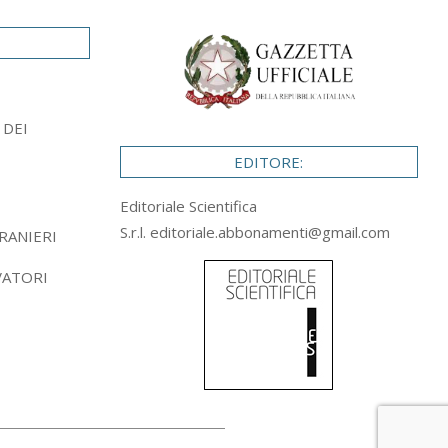
 DEI
EDITORE:
Editoriale Scientifica
S.r.l.
editoriale.abbonamenti@gmail.com
RANIERI
VATORI